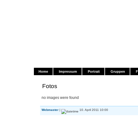
KG Blau-Weiß Fischenich vo
Home
Impressum
Portrait
Gruppen
F
Fotos
no images were found
Webmaster
|
10. April 2011 10:00