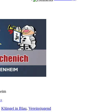
heim
 »
,
Klüngel in Blau
,
Vereinsjugend