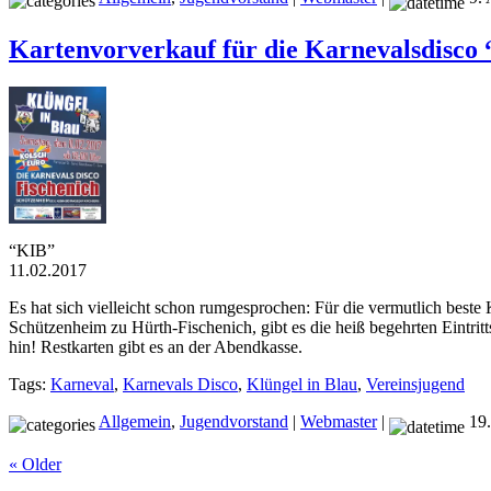
Kartenvorverkauf für die Karnevalsdisco 
“KIB”
11.02.2017
Es hat sich vielleicht schon rumgesprochen: Für die vermutlich be
Schützenheim zu Hürth-Fischenich, gibt es die heiß begehrten Eintrit
hin! Restkarten gibt es an der Abendkasse.
Tags:
Karneval
,
Karnevals Disco
,
Klüngel in Blau
,
Vereinsjugend
Allgemein
,
Jugendvorstand
|
Webmaster
|
19.
« Older