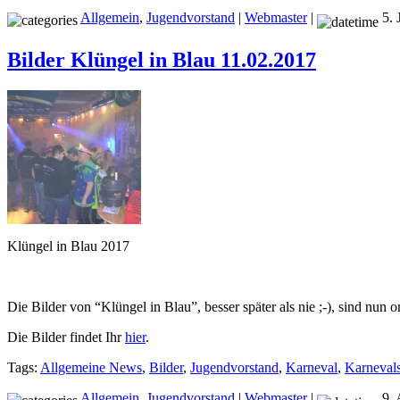
Allgemein
,
Jugendvorstand
|
Webmaster
|
5. 
Bilder Klüngel in Blau 11.02.2017
Klüngel in Blau 2017
Die Bilder von “Klüngel in Blau”, besser später als nie ;-), sind nun on
Die Bilder findet
Ihr
hier
.
Tags:
Allgemeine News
,
Bilder
,
Jugendvorstand
,
Karneval
,
Karneval
Allgemein
,
Jugendvorstand
|
Webmaster
|
9. 