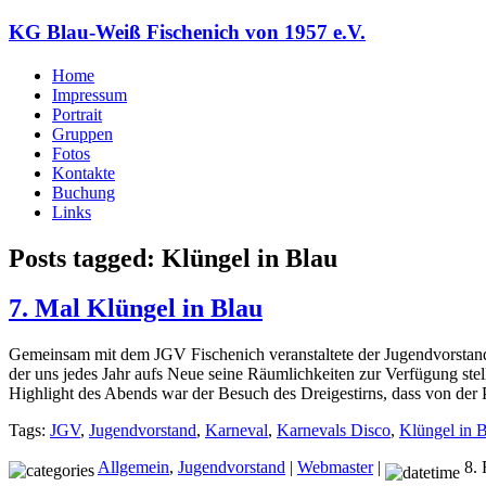
KG Blau-Weiß Fischenich von 1957 e.V.
Home
Impressum
Portrait
Gruppen
Fotos
Kontakte
Buchung
Links
Posts tagged: Klüngel in Blau
7. Mal Klüngel in Blau
Gemeinsam mit dem JGV Fischenich veranstaltete der Jugendvorstand
der uns jedes Jahr aufs Neue seine Räumlichkeiten zur Verfügung ste
Highlight des Abends war der Besuch des Dreigestirns, dass von der 
Tags:
JGV
,
Jugendvorstand
,
Karneval
,
Karnevals Disco
,
Klüngel in 
Allgemein
,
Jugendvorstand
|
Webmaster
|
8. 