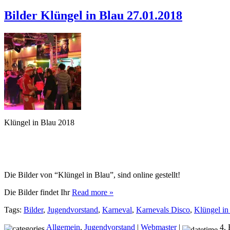
Bilder Klüngel in Blau 27.01.2018
Klüngel in Blau 2018
Die Bilder von “Klüngel in Blau”, sind online gestellt!
Die Bilder findet
Ihr
Read more »
Tags:
Bilder
,
Jugendvorstand
,
Karneval
,
Karnevals Disco
,
Klüngel in
Allgemein
,
Jugendvorstand
|
Webmaster
|
4. 