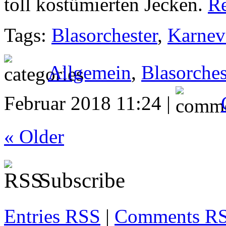
toll kostümierten Jecken.
R
Tags:
Blasorchester
,
Karnev
Allgemein
,
Blasorches
Februar 2018 11:24 |
« Older
Subscribe
Entries RSS
|
Comments R