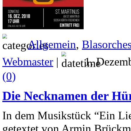
Allgemein
,
Blasorches
Webmaster
|
1. Dezemb
(0)
Die Necknamen der Hürt
In dem Musikstück “Ein Li
getextet von Armin Brückm